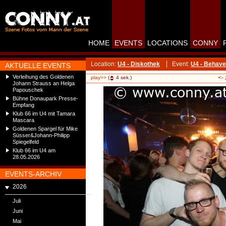
HOME
EVENTS
LOCATIONS
CONNY
Location:
U4 - Diskothek
Event:
U4 - Behave
AKTUELLE EVENTS
Verleihung des Goldenen
<-
play>>
(
4
sek.)
Johann Strauss an Helga
Papouschek
Bühne Donaupark Presse-
Empfang
Klub 66 im U4 mit Tamara
Mascara
Goldenen Spargel für Mike
Süsser&Johann-Philipp
Spiegelfeld
Klub 66 im U4 am
28.05.2026
EVENTS-ARCHIV
2026
Juli
Juni
Mai