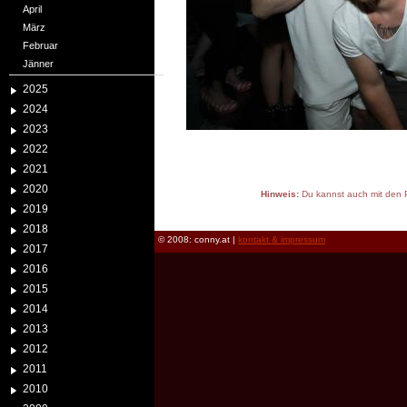
April
März
Februar
Jänner
2025
2024
2023
2022
2021
2020
Hinweis:
Du kannst auch mit den P
2019
reload
2018
© 2008: conny.at |
kontakt & impressum
2017
2016
2015
2014
2013
2012
2011
2010