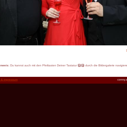
inweis:
Du kannst auch mit den Pfeiltasten Deiner Tastatur
durch die Bildergalerie navigier
t & impressum
conny.a