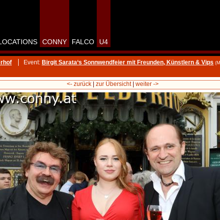
LOCATIONS
CONNY
FALCO
U4
rhof
Event:
Birgit Sarata‘s Sonnwendfeier mit Freunden, Künstlern & Vips
(M
<- zurück
|
zur Übersicht
|
weiter ->