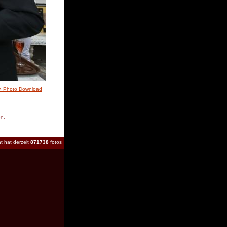
» Photo Download
en.
t hat derzeit
871738
fotos