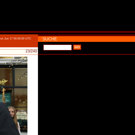
SUCHE
on Jun 17 00:00:00 UTC
23
/240