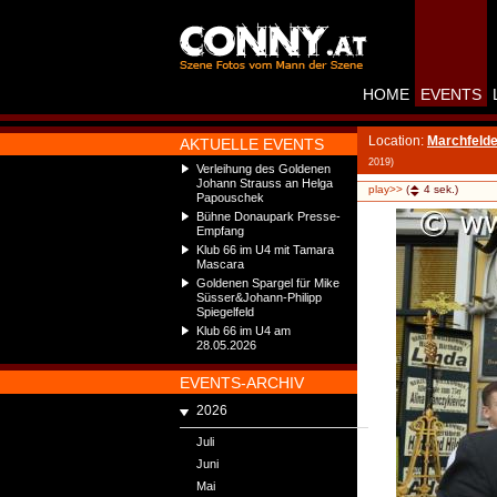
HOME
EVENTS
Location:
Marchfelde
AKTUELLE EVENTS
2019)
Verleihung des Goldenen
Johann Strauss an Helga
play>>
(
4
sek.)
Papouschek
Bühne Donaupark Presse-
Empfang
Klub 66 im U4 mit Tamara
Mascara
Goldenen Spargel für Mike
Süsser&Johann-Philipp
Spiegelfeld
Klub 66 im U4 am
28.05.2026
EVENTS-ARCHIV
2026
Juli
Juni
Mai