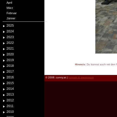
April
März
Februar
Jänner
2025
2024
2023
2022
2021
2020
2019
Hinweis:
Du kannst auch mit den P
2018
reload
2017
2016
© 2008: conny.at |
kontakt & impressum
2015
2014
2013
2012
2011
2010