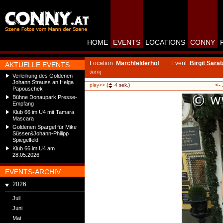
HOME
EVENTS
LOCATIONS
CONNY
Location:
Marchfelderhof
Event:
Birgit Sara
AKTUELLE EVENTS
2019)
Verleihung des Goldenen
Johann Strauss an Helga
<-
play>>
(
4
sek.)
Papouschek
Bühne Donaupark Presse-
Empfang
Klub 66 im U4 mit Tamara
Mascara
Goldenen Spargel für Mike
Süsser&Johann-Philipp
Spiegelfeld
Klub 66 im U4 am
28.05.2026
EVENTS-ARCHIV
2026
Juli
Juni
Mai