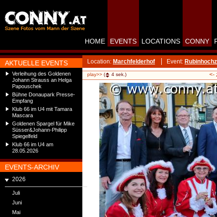
HOME
EVENTS
LOCATIONS
CONNY
Location:
Marchfelderhof
Event:
Rubinhochze
AKTUELLE EVENTS
Verleihung des Goldenen
<-
play>>
(
4
sek.)
Johann Strauss an Helga
Papouschek
Bühne Donaupark Presse-
Empfang
Klub 66 im U4 mit Tamara
Mascara
Goldenen Spargel für Mike
Süsser&Johann-Philipp
Spiegelfeld
Klub 66 im U4 am
28.05.2026
EVENTS-ARCHIV
2026
Juli
Juni
Mai