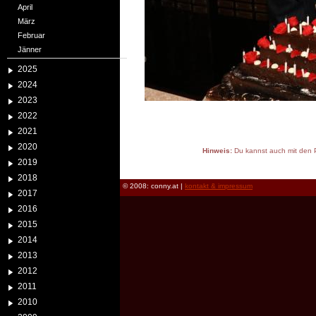
April
März
Februar
Jänner
2025
2024
2023
2022
2021
2020
Hinweis:
Du kannst auch mit den P
2019
reload
2018
© 2008: conny.at |
kontakt & impressum
2017
2016
2015
2014
2013
2012
2011
2010