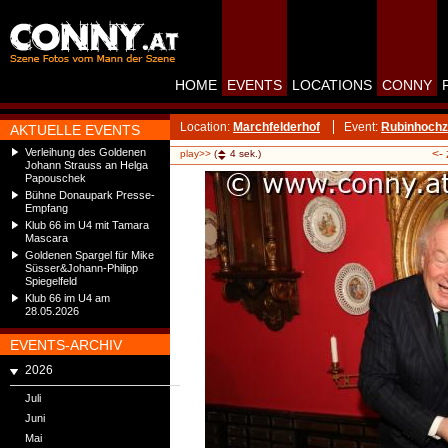
HOME
EVENTS
LOCATIONS
CONNY
Location:
Marchfelderhof
Event:
Rubinhochze
AKTUELLE EVENTS
Verleihung des Goldenen
<-
play>>
(
4
sek.)
Johann Strauss an Helga
Papouschek
Bühne Donaupark Presse-
Empfang
Klub 66 im U4 mit Tamara
Mascara
Goldenen Spargel für Mike
Süsser&Johann-Philipp
Spiegelfeld
Klub 66 im U4 am
28.05.2026
EVENTS-ARCHIV
2026
Juli
Juni
Mai