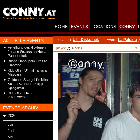
HOME
EVENTS
LOCATIONS
CONNY
Location:
U4 - Diskothek
Event:
La Paloma
AKTUELLE EVENTS
(
Verleihung des Goldenen
<-
play>>
(
4
sek.)
Johann Strauss an Helga
Papouschek
Bühne Donaupark Presse-
Empfang
Klub 66 im U4 mit Tamara
Mascara
Goldenen Spargel für Mike
Süsser&Johann-Philipp
Spiegelfeld
Klub 66 im U4 am
28.05.2026
EVENTS-ARCHIV
2026
Juli
Juni
Mai