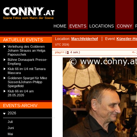
HOME
EVENTS
LOCATIONS
CONNY
Location:
Marchfelderhof
Event:
Künstler-H
AKTUELLE EVENTS
UTC 2024)
Verleihung des Goldenen
Johann Strauss an Helga
<-
play>>
(
4
sek.)
Papouschek
Bühne Donaupark Presse-
Empfang
Klub 66 im U4 mit Tamara
Mascara
Goldenen Spargel für Mike
Süsser&Johann-Philipp
Spiegelfeld
Klub 66 im U4 am
28.05.2026
EVENTS-ARCHIV
2026
Juli
Juni
Mai