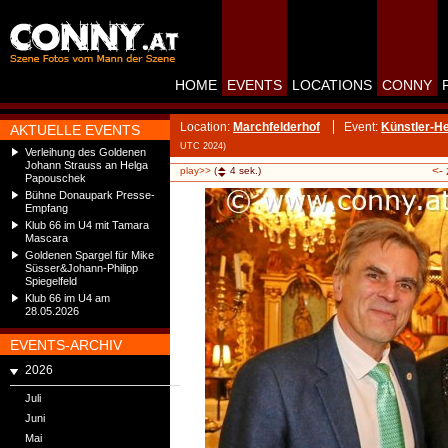
HOME
EVENTS
LOCATIONS
CONNY
Location:
Marchfelderhof
Event:
Künstler-H
AKTUELLE EVENTS
UTC 2024)
Verleihung des Goldenen
Johann Strauss an Helga
<-
play>>
(
4
sek.)
Papouschek
Bühne Donaupark Presse-
Empfang
Klub 66 im U4 mit Tamara
Mascara
Goldenen Spargel für Mike
Süsser&Johann-Philipp
Spiegelfeld
Klub 66 im U4 am
28.05.2026
EVENTS-ARCHIV
2026
Juli
Juni
Mai