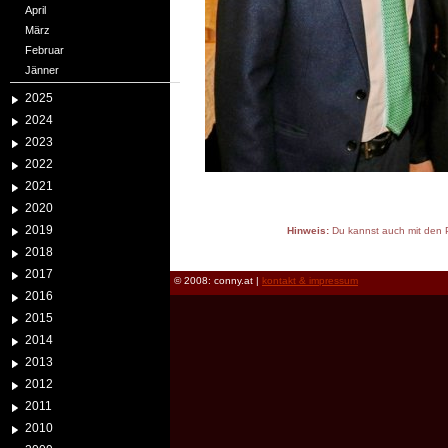
April
März
Februar
Jänner
2025
2024
2023
2022
2021
2020
2019
Hinweis:
Du kannst auch mit den P
reload
2018
2017
© 2008: conny.at |
kontakt & impressum
2016
2015
2014
2013
2012
2011
2010