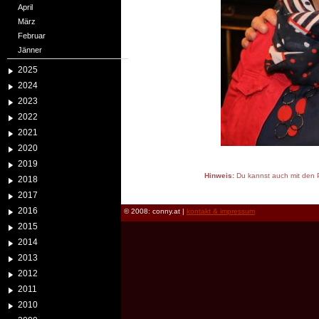
April
März
Februar
Jänner
2025
2024
2023
2022
2021
2020
2019
Hinweis:
Du kannst auch mit den P
2018
reload
2017
2016
© 2008: conny.at |
kontakt & impressum
2015
2014
2013
2012
2011
2010