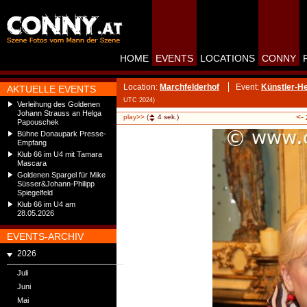
HOME
EVENTS
LOCATIONS
CONNY
Location:
Marchfelderhof
Event:
Künstler-H
AKTUELLE EVENTS
UTC 2024)
Verleihung des Goldenen
Johann Strauss an Helga
<-
play>>
(
4
sek.)
Papouschek
Bühne Donaupark Presse-
Empfang
Klub 66 im U4 mit Tamara
Mascara
Goldenen Spargel für Mike
Süsser&Johann-Philipp
Spiegelfeld
Klub 66 im U4 am
28.05.2026
EVENTS-ARCHIV
2026
Juli
Juni
Mai