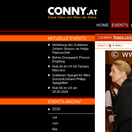
HOME
EVENTS
Location:
Palais Lich
AKTUELLE EVENTS
Verleihung des Goldenen
play>>
(
4
sek.)
Johann Strauss an Helga
Papouschek
Bühne Donaupark Presse-
Empfang
Klub 66 im U4 mit Tamara
Mascara
Goldenen Spargel für Mike
Süsser&Johann-Philipp
Spiegelfeld
Klub 66 im U4 am
28.05.2026
EVENTS-ARCHIV
2026
Juli
Juni
Mai