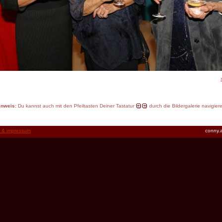
inweis:
Du kannst auch mit den Pfeiltasten Deiner Tastatur
durch die Bildergalerie navigier
t & impressum
conny.a