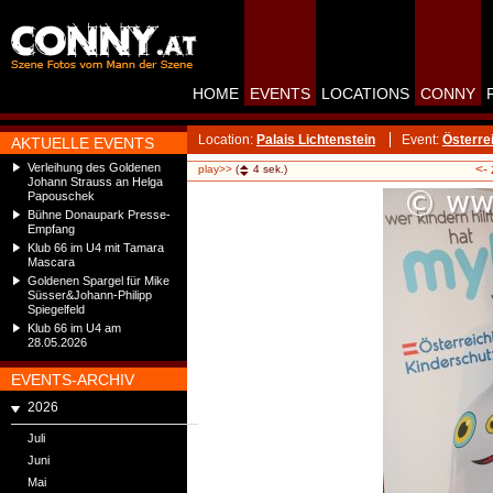
HOME
EVENTS
LOCATIONS
CONNY
Location:
Palais Lichtenstein
Event:
Österre
AKTUELLE EVENTS
Verleihung des Goldenen
<-
play>>
(
4
sek.)
Johann Strauss an Helga
Papouschek
Bühne Donaupark Presse-
Empfang
Klub 66 im U4 mit Tamara
Mascara
Goldenen Spargel für Mike
Süsser&Johann-Philipp
Spiegelfeld
Klub 66 im U4 am
28.05.2026
EVENTS-ARCHIV
2026
Juli
Juni
Mai