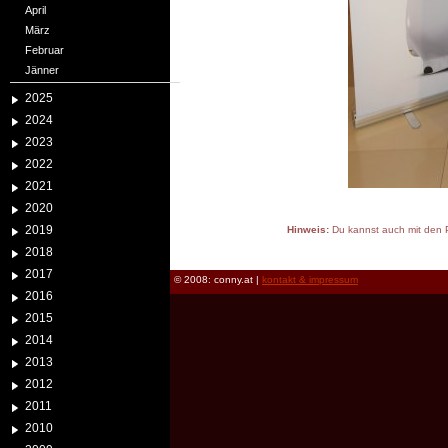
April
März
Februar
Jänner
2025
2024
2023
2022
2021
2020
2019
Hinweis:
Du kannst auch mit den P
reload
2018
2017
© 2008: conny.at |
kontakt & impressum
2016
2015
2014
2013
2012
2011
2010