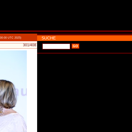
SUCHE
:00:00 UTC 2025)
301
/408