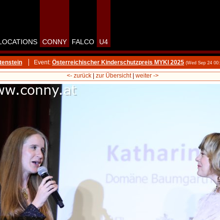
LOCATIONS
CONNY
FALCO
U4
tenstein
Event:
Österreichischer Kinderschutzpreis MYKI 2025
(Wed Sep 24 00
<- zurück
|
zur Übersicht
|
weiter ->