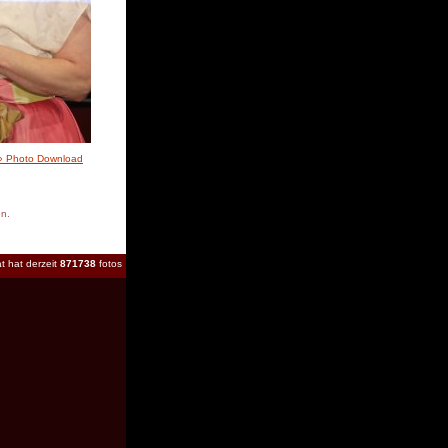
» Photo Download
en.
t hat derzeit
871738
fotos