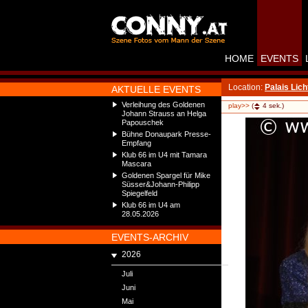
HOME
EVENTS
Location:
Palais Lich
AKTUELLE EVENTS
Verleihung des Goldenen
play>>
(
4
sek.)
Johann Strauss an Helga
Papouschek
Bühne Donaupark Presse-
Empfang
Klub 66 im U4 mit Tamara
Mascara
Goldenen Spargel für Mike
Süsser&Johann-Philipp
Spiegelfeld
Klub 66 im U4 am
28.05.2026
EVENTS-ARCHIV
2026
Juli
Juni
Mai