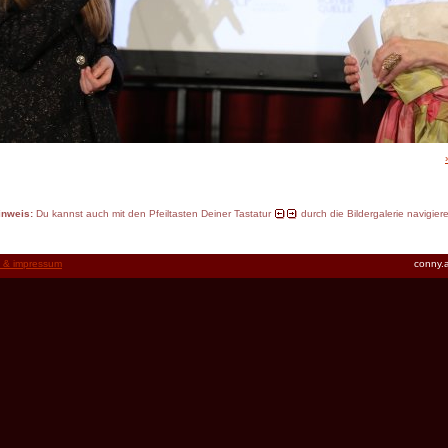
inweis:
Du kannst auch mit den Pfeiltasten Deiner Tastatur
durch die Bildergalerie navigier
t & impressum
conny.a