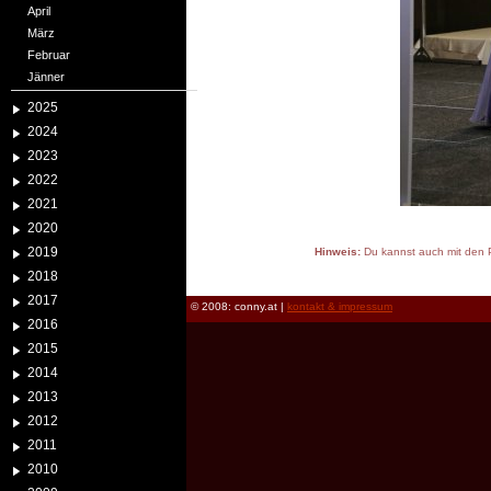
April
März
Februar
Jänner
2025
2024
2023
2022
2021
2020
2019
Hinweis:
Du kannst auch mit den P
reload
2018
2017
© 2008: conny.at |
kontakt & impressum
2016
2015
2014
2013
2012
2011
2010