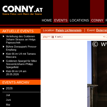
HOME
EVENTS
LOCATIONS
CONNY
Location:
Palais Lichtenstein
Event:
Österre
AKTUELLE EVENTS
Verleihung des Goldenen
<-
play>>
(
4
sek.)
Johann Strauss an Helga
Papouschek
Bühne Donaupark Presse-
Empfang
Klub 66 im U4 mit Tamara
Mascara
Goldenen Spargel für Mike
Süsser&Johann-Philipp
Spiegelfeld
Klub 66 im U4 am
28.05.2026
EVENTS-ARCHIV
2026
Juli
Juni
Mai