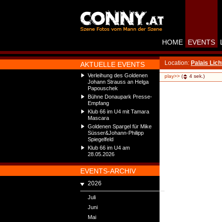
HOME
EVENTS
Location:
Palais Lich
AKTUELLE EVENTS
Verleihung des Goldenen
play>>
(
4
sek.)
Johann Strauss an Helga
Papouschek
Bühne Donaupark Presse-
Empfang
Klub 66 im U4 mit Tamara
Mascara
Goldenen Spargel für Mike
Süsser&Johann-Philipp
Spiegelfeld
Klub 66 im U4 am
28.05.2026
EVENTS-ARCHIV
2026
Juli
Juni
Mai