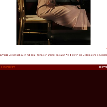
inweis:
Du kannst auch mit den Pfeiltasten Deiner Tastatur
durch die Bildergalerie navigier
t & impressum
conny.a