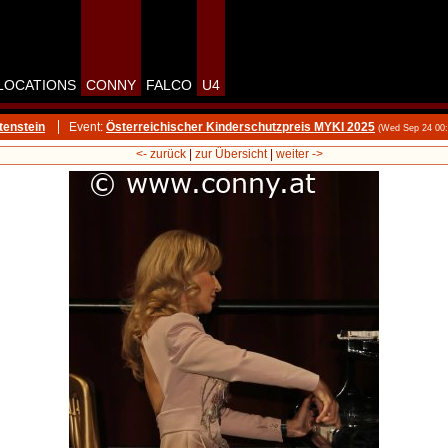
LOCATIONS
CONNY
FALCO
U4
tenstein
Event:
Österreichischer Kinderschutzpreis MYKI 2025
(Wed Sep 24 00
<- zurück
|
zur Übersicht
|
weiter ->