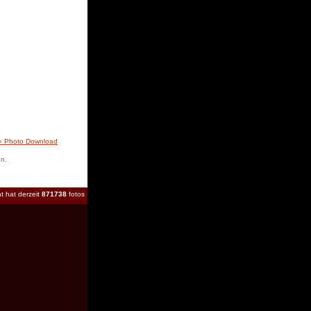
» Photo Download
en.
t hat derzeit
871738
fotos