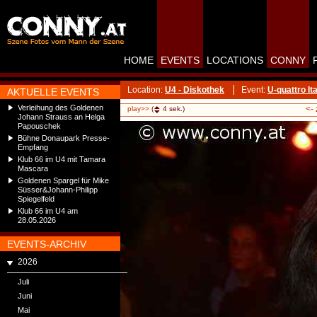
HOME
EVENTS
LOCATIONS
CONNY
Location:
U4 - Diskothek
Event:
U-quattro Ita
AKTUELLE EVENTS
Verleihung des Goldenen
<-
play>>
(
4
sek.)
Johann Strauss an Helga
Papouschek
Bühne Donaupark Presse-
Empfang
Klub 66 im U4 mit Tamara
Mascara
Goldenen Spargel für Mike
Süsser&Johann-Philipp
Spiegelfeld
Klub 66 im U4 am
28.05.2026
EVENTS-ARCHIV
2026
Juli
Juni
Mai