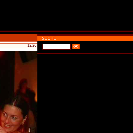
SUCHE
12
/20