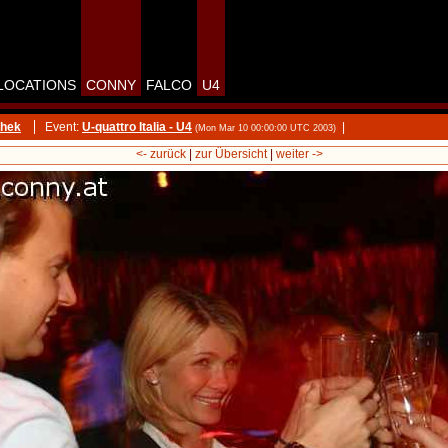
LOCATIONS
CONNY
FALCO
U4
thek
Event:
U-quattro Italia - U4
|
(Mon Mar 10 00:00:00 UTC 2003)
<- zurück
|
zur Übersicht
|
weiter ->