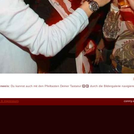
inweis:
Du kannst auch mit den Pfeiltasten Deiner Tastatur
durch die Bildergalerie navigier
t & impressum
conny.a