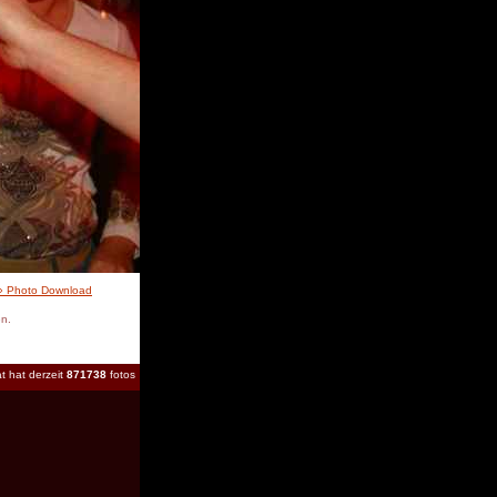
» Photo Download
en.
t hat derzeit
871738
fotos