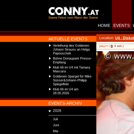
HOME
EVENTS
Location:
U4 - Disko
AKTUELLE EVENTS
Verleihung des Goldenen
play>>
(
4
sek.)
Johann Strauss an Helga
Papouschek
Bühne Donaupark Presse-
Empfang
Klub 66 im U4 mit Tamara
Mascara
Goldenen Spargel für Mike
Süsser&Johann-Philipp
Spiegelfeld
Klub 66 im U4 am
28.05.2026
EVENTS-ARCHIV
2026
Juli
Juni
Mai