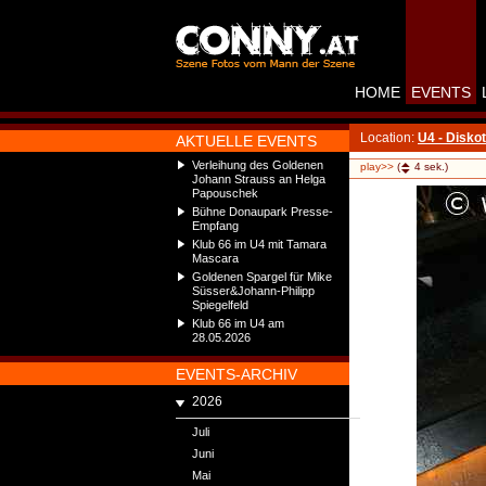
HOME
EVENTS
Location:
U4 - Disko
AKTUELLE EVENTS
Verleihung des Goldenen
play>>
(
4
sek.)
Johann Strauss an Helga
Papouschek
Bühne Donaupark Presse-
Empfang
Klub 66 im U4 mit Tamara
Mascara
Goldenen Spargel für Mike
Süsser&Johann-Philipp
Spiegelfeld
Klub 66 im U4 am
28.05.2026
EVENTS-ARCHIV
2026
Juli
Juni
Mai