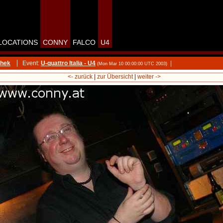
LOCATIONS
CONNY
FALCO
U4
thek
Event:
U-quattro Italia - U4
|
(Mon Mar 10 00:00:00 UTC 2003)
<- zurück
|
zur Übersicht
|
weiter ->