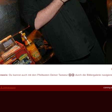
inweis:
Du kannst auch mit den Pfeiltasten Deiner Tastatur
durch die Bildergalerie navigier
t & impressum
conny.a