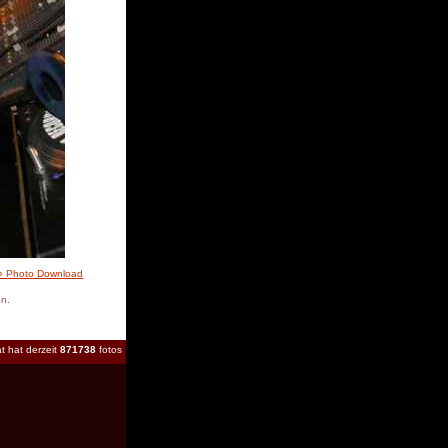
» Photo Download
en.
t hat derzeit
871738
fotos