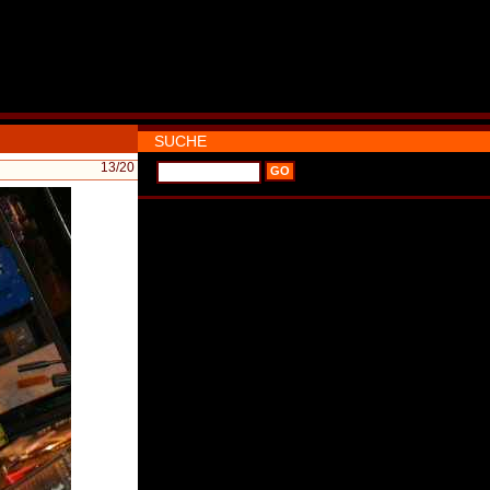
SUCHE
13
/20