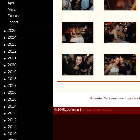
April
März
Februar
Jänner
2025
2024
2023
2022
2021
2020
2019
2018
2017
2016
Hinweis:
Du kannst auch mit den P
2015
2014
© 2008: conny.at |
kontakt & impressum
2013
2012
2011
2010