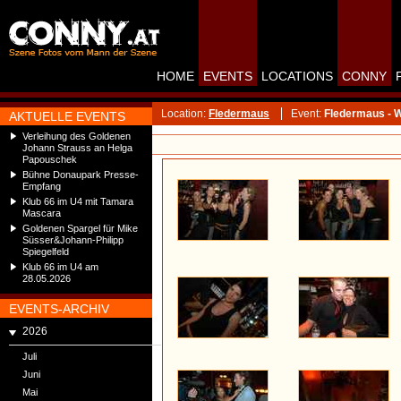
HOME
EVENTS
LOCATIONS
CONNY
Location:
Fledermaus
Event:
Fledermaus - 
AKTUELLE EVENTS
Verleihung des Goldenen
Johann Strauss an Helga
Papouschek
Bühne Donaupark Presse-
Empfang
Klub 66 im U4 mit Tamara
Mascara
Goldenen Spargel für Mike
Süsser&Johann-Philipp
Spiegelfeld
Klub 66 im U4 am
28.05.2026
EVENTS-ARCHIV
2026
Juli
Juni
Mai