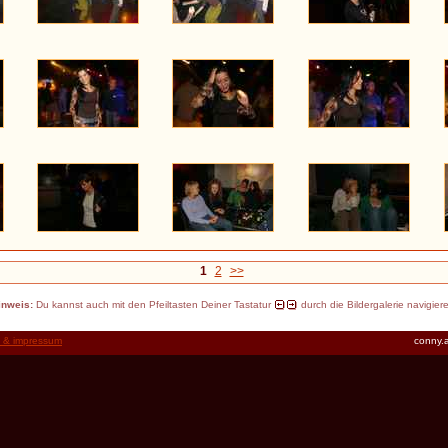
1
2
>>
inweis:
Du kannst auch mit den Pfeiltasten Deiner Tastatur
durch die Bildergalerie navigier
t & impressum
conny.a