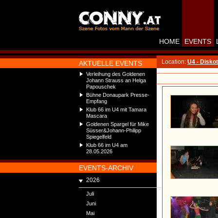
HOME
EVENTS
Location:
U4 - Disko
AKTUELLE EVENTS
Verleihung des Goldenen
Johann Strauss an Helga
Papouschek
Bühne Donaupark Presse-
Empfang
Klub 66 im U4 mit Tamara
Mascara
Goldenen Spargel für Mike
Süsser&Johann-Philipp
Spiegelfeld
Klub 66 im U4 am
28.05.2026
EVENTS-ARCHIV
2026
Juli
Juni
Mai