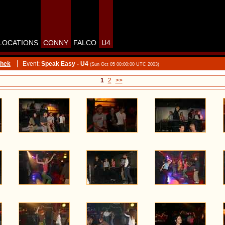
LOCATIONS
CONNY
FALCO
U4
thek
Event:
Speak Easy - U4
(Sun Oct 05 00:00:00 UTC 2003)
1
2
>>