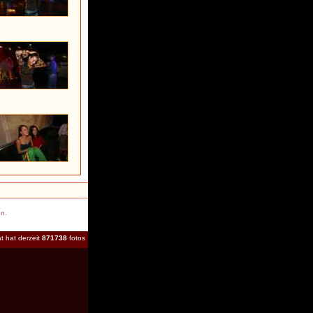
en.
t hat derzeit
871738
fotos