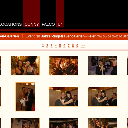
LOCATIONS
CONNY
FALCO
U4
en-Galerien
Event:
10 Jahre Ringstraßengalerien - Feier
(Thu Oct 09 00:00:00 UT
1
2
3
4
5
6
7
8
9
>>