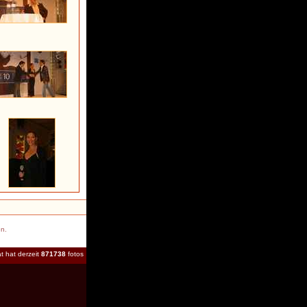
en.
t hat derzeit
871738
fotos