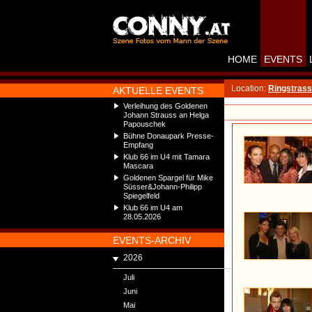
HOME
EVENTS
Location:
Ringstrass
AKTUELLE EVENTS
Verleihung des Goldenen
Johann Strauss an Helga
Papouschek
Bühne Donaupark Presse-
Empfang
Klub 66 im U4 mit Tamara
Mascara
Goldenen Spargel für Mike
Süsser&Johann-Philipp
Spiegelfeld
Klub 66 im U4 am
28.05.2026
EVENTS-ARCHIV
2026
Juli
Juni
Mai