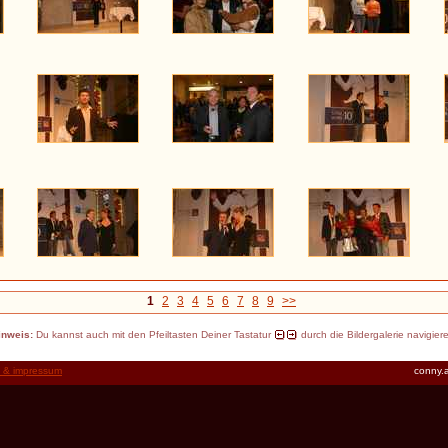
1
2
3
4
5
6
7
8
9
>>
inweis:
Du kannst auch mit den Pfeiltasten Deiner Tastatur
durch die Bildergalerie navigier
t & impressum
conny.a