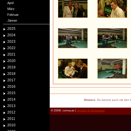
April
März
Februar
Jänner
2025
2024
2023
2022
2021
2020
2019
2018
2017
2016
2015
2014
Hinweis:
Du kannst auch mit den P
2013
© 2008: conny.at |
kontakt & impressum
2012
2011
2010