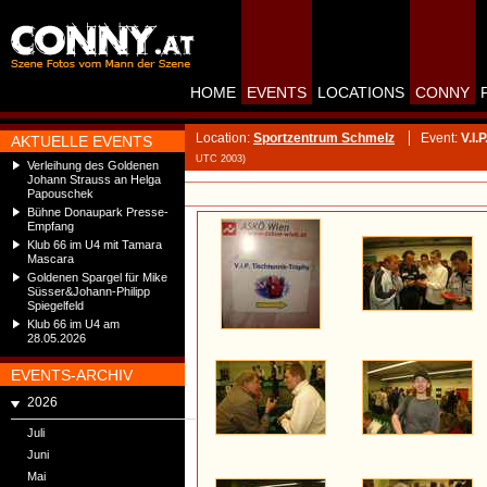
HOME
EVENTS
LOCATIONS
CONNY
Location:
Sportzentrum Schmelz
Event:
V.I.
AKTUELLE EVENTS
UTC 2003)
Verleihung des Goldenen
Johann Strauss an Helga
Papouschek
Bühne Donaupark Presse-
Empfang
Klub 66 im U4 mit Tamara
Mascara
Goldenen Spargel für Mike
Süsser&Johann-Philipp
Spiegelfeld
Klub 66 im U4 am
28.05.2026
EVENTS-ARCHIV
2026
Juli
Juni
Mai