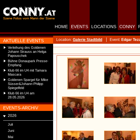
HOME
EVENTS
LOCATIONS
CONNY
Location:
Galerie Stadtbild
Event:
Edgar Teza
AKTUELLE EVENTS
Verleihung des Goldenen
Johann Strauss an Helga
Papouschek
Bühne Donaupark Presse-
Empfang
Klub 66 im U4 mit Tamara
Mascara
Goldenen Spargel für Mike
Süsser&Johann-Philipp
Spiegelfeld
Klub 66 im U4 am
28.05.2026
EVENTS-ARCHIV
2026
Juli
Juni
Mai