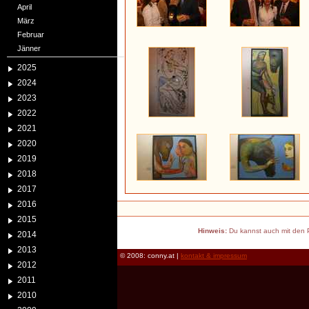
April
März
Februar
Jänner
2025
2024
2023
2022
2021
2020
2019
2018
2017
2016
2015
Hinweis:
Du kannst auch mit den P
2014
2013
© 2008: conny.at |
kontakt & impressum
2012
2011
2010