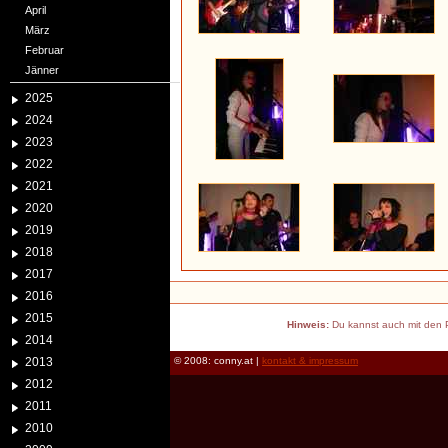
April
März
Februar
Jänner
2025
2024
2023
2022
2021
2020
2019
2018
2017
2016
2015
Hinweis:
Du kannst auch mit den P
2014
2013
© 2008: conny.at |
kontakt & impressum
2012
2011
2010