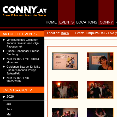
HOME
EVENTS
LOCATIONS
CONNY
Location:
Bach
Event:
Jumper's Call - Live
AKTUELLE EVENTS
(
Verleihung des Goldenen
Johann Strauss an Helga
Papouschek
Bühne Donaupark Presse-
Empfang
Klub 66 im U4 mit Tamara
Mascara
Goldenen Spargel für Mike
Süsser&Johann-Philipp
Spiegelfeld
Klub 66 im U4 am
28.05.2026
EVENTS-ARCHIV
2026
Juli
Juni
Mai