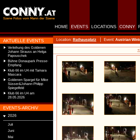
HOME
EVENTS
LOCATIONS
CONNY
Location:
Rathausplatz
Event:
Austrian Win
AKTUELLE EVENTS
Verleihung des Goldenen
<
Johann Strauss an Helga
Papouschek
Bühne Donaupark Presse-
Empfang
Klub 66 im U4 mit Tamara
Mascara
Goldenen Spargel für Mike
Süsser&Johann-Philipp
Spiegelfeld
Klub 66 im U4 am
28.05.2026
EVENTS-ARCHIV
2026
Juli
Juni
Mai