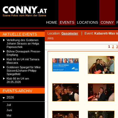
HOME
EVENTS
LOCATIONS
CONNY
Location:
Gasometer
Event:
Kabarett-Was i
AKTUELLE EVENTS
2003)
Verleihung des Goldenen
Johann Strauss an Helga
1
2
3
Papouschek
Bühne Donaupark Presse-
Empfang
Klub 66 im U4 mit Tamara
Mascara
Goldenen Spargel für Mike
Süsser&Johann-Philipp
Spiegelfeld
Klub 66 im U4 am
28.05.2026
EVENTS-ARCHIV
2026
Juli
Juni
Mai