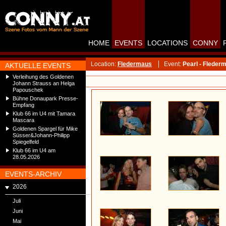
HOME
EVENTS
LOCATIONS
CONNY
Location:
Fledermaus
Event:
Pearl - Fleder
AKTUELLE EVENTS
Verleihung des Goldenen
Johann Strauss an Helga
Papouschek
Bühne Donaupark Presse-
Empfang
Klub 66 im U4 mit Tamara
Mascara
Goldenen Spargel für Mike
Süsser&Johann-Philipp
Spiegelfeld
Klub 66 im U4 am
28.05.2026
EVENTS-ARCHIV
2026
Juli
Juni
Mai