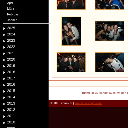
April
März
Februar
Jänner
2025
2024
2023
2022
2021
2020
2019
2018
2017
2016
2015
Hinweis:
Du kannst auch mit den P
2014
2013
© 2008: conny.at |
kontakt & impressum
2012
2011
2010