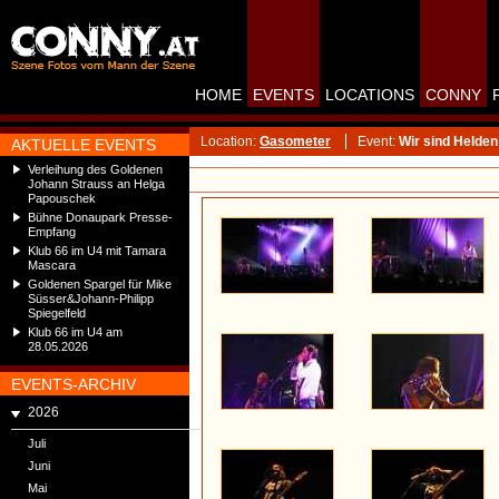
HOME
EVENTS
LOCATIONS
CONNY
Location:
Gasometer
Event:
Wir sind Helden
AKTUELLE EVENTS
Verleihung des Goldenen
Johann Strauss an Helga
Papouschek
Bühne Donaupark Presse-
Empfang
Klub 66 im U4 mit Tamara
Mascara
Goldenen Spargel für Mike
Süsser&Johann-Philipp
Spiegelfeld
Klub 66 im U4 am
28.05.2026
EVENTS-ARCHIV
2026
Juli
Juni
Mai