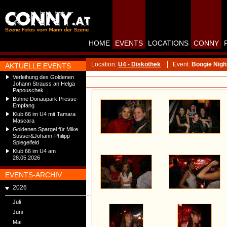
HOME
EVENTS
LOCATIONS
CONNY
Location:
U4 - Diskothek
Event:
Boogie Night
AKTUELLE EVENTS
Verleihung des Goldenen
Johann Strauss an Helga
Papouschek
Bühne Donaupark Presse-
Empfang
Klub 66 im U4 mit Tamara
Mascara
Goldenen Spargel für Mike
Süsser&Johann-Philipp
Spiegelfeld
Klub 66 im U4 am
28.05.2026
EVENTS-ARCHIV
2026
Juli
Juni
Mai