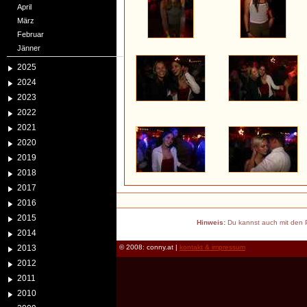
April
März
Februar
Jänner
2025
2024
2023
2022
2021
2020
2019
2018
2017
2016
2015
Hinweis:
Du kannst auch mit den P
2014
2013
© 2008: conny.at |
kontakt & impressum
2012
2011
2010