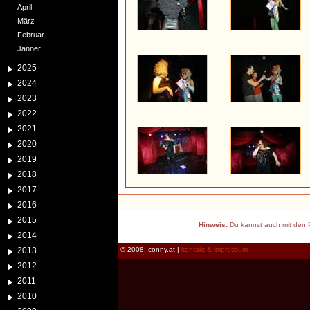
April
März
Februar
Jänner
2025
2024
2023
2022
2021
2020
2019
2018
2017
2016
2015
Hinweis:
Du kannst auch mit den P
2014
2013
© 2008: conny.at |
kontakt & impressum
2012
2011
2010