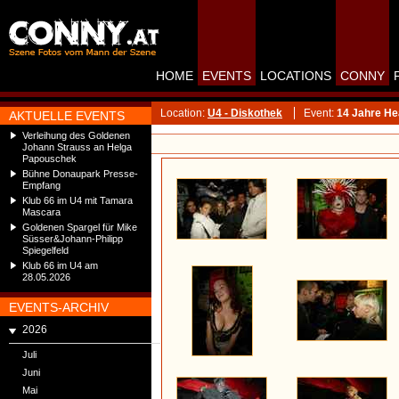
HOME
EVENTS
LOCATIONS
CONNY
Location:
U4 - Diskothek
Event:
14 Jahre He
AKTUELLE EVENTS
Verleihung des Goldenen
Johann Strauss an Helga
Papouschek
Bühne Donaupark Presse-
Empfang
Klub 66 im U4 mit Tamara
Mascara
Goldenen Spargel für Mike
Süsser&Johann-Philipp
Spiegelfeld
Klub 66 im U4 am
28.05.2026
EVENTS-ARCHIV
2026
Juli
Juni
Mai