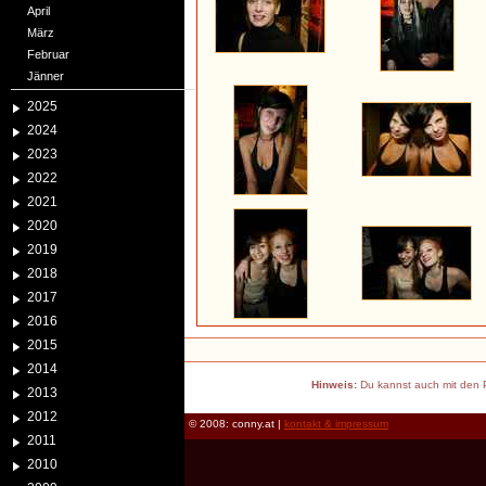
April
März
Februar
Jänner
2025
2024
2023
2022
2021
2020
2019
2018
2017
2016
2015
2014
Hinweis:
Du kannst auch mit den P
2013
2012
© 2008: conny.at |
kontakt & impressum
2011
2010