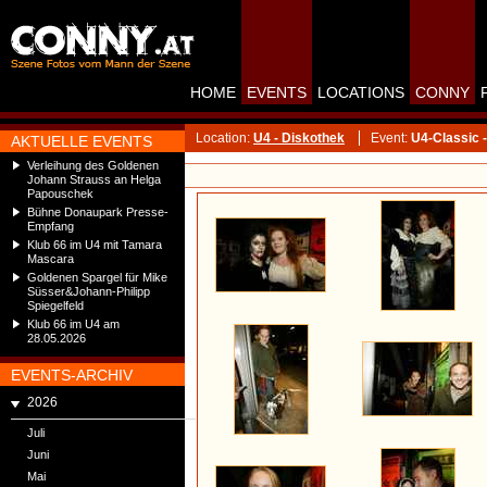
HOME
EVENTS
LOCATIONS
CONNY
Location:
U4 - Diskothek
Event:
U4-Classic 
AKTUELLE EVENTS
Verleihung des Goldenen
Johann Strauss an Helga
Papouschek
Bühne Donaupark Presse-
Empfang
Klub 66 im U4 mit Tamara
Mascara
Goldenen Spargel für Mike
Süsser&Johann-Philipp
Spiegelfeld
Klub 66 im U4 am
28.05.2026
EVENTS-ARCHIV
2026
Juli
Juni
Mai