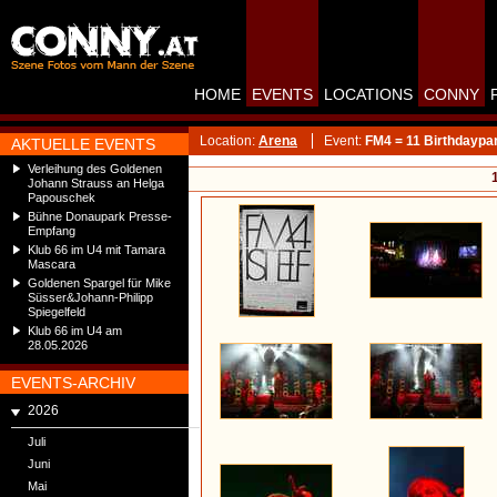
HOME
EVENTS
LOCATIONS
CONNY
Location:
Arena
Event:
FM4 = 11 Birthdaypar
AKTUELLE EVENTS
Verleihung des Goldenen
Johann Strauss an Helga
Papouschek
Bühne Donaupark Presse-
Empfang
Klub 66 im U4 mit Tamara
Mascara
Goldenen Spargel für Mike
Süsser&Johann-Philipp
Spiegelfeld
Klub 66 im U4 am
28.05.2026
EVENTS-ARCHIV
2026
Juli
Juni
Mai