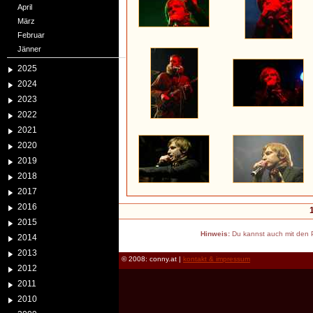
April
März
Februar
Jänner
2025
2024
2023
2022
2021
2020
2019
2018
2017
2016
2015
Hinweis:
Du kannst auch mit den P
2014
2013
© 2008: conny.at |
kontakt & impressum
2012
2011
2010