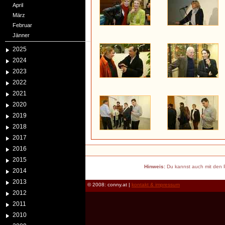
April
März
Februar
Jänner
2025
2024
2023
2022
2021
2020
2019
2018
2017
2016
2015
Hinweis:
Du kannst auch mit den P
2014
2013
© 2008: conny.at |
kontakt & impressum
2012
2011
2010