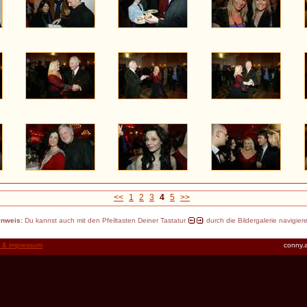
<<
1
2
3
4
5
>>
inweis:
Du kannst auch mit den Pfeiltasten Deiner Tastatur
durch die Bildergalerie navigier
t & impressum
conny.a