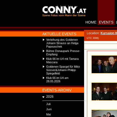
HOME
EVENTS
Location:
Kursalon 
AKTUELLE EVENTS
UTC 2006)
Verleihung des Goldenen
Johann Strauss an Helga
Papouschek
Bühne Donaupark Presse-
Empfang
Klub 66 im U4 mit Tamara
Mascara
Goldenen Spargel für Mike
Süsser&Johann-Philipp
Spiegelfeld
Klub 66 im U4 am
28.05.2026
EVENTS-ARCHIV
2026
Juli
Juni
Mai