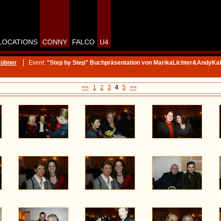
LOCATIONS
CONNY
FALCO
U4
Hübner
Event:
"Step by Step" Buchpräsentation von MarikaLichter&AndyKa
<<
1
2
3
4
5
>>