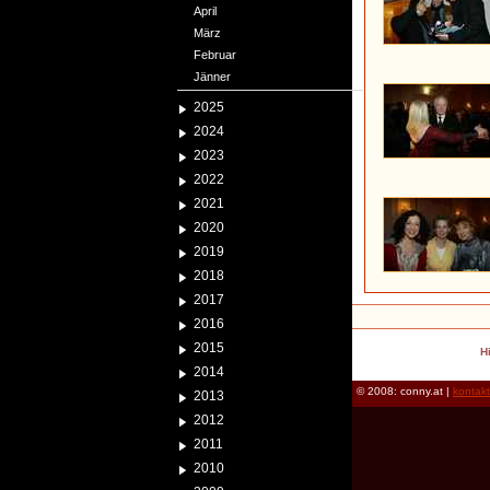
April
März
Februar
Jänner
2025
2024
2023
2022
2021
2020
2019
2018
2017
2016
2015
H
2014
© 2008: conny.at |
kontak
2013
2012
2011
2010