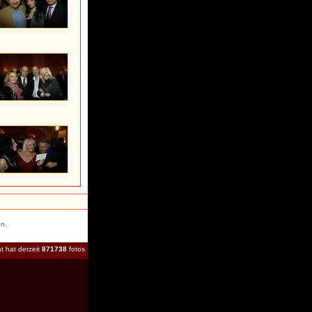
en.
t hat derzeit
871738
fotos