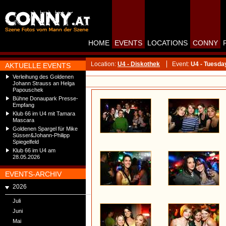
HOME
EVENTS
LOCATIONS
CONNY
Location:
U4 - Diskothek
Event:
U4 - Tuesda
AKTUELLE EVENTS
Verleihung des Goldenen
Johann Strauss an Helga
Papouschek
Bühne Donaupark Presse-
Empfang
Klub 66 im U4 mit Tamara
Mascara
Goldenen Spargel für Mike
Süsser&Johann-Philipp
Spiegelfeld
Klub 66 im U4 am
28.05.2026
EVENTS-ARCHIV
2026
Juli
Juni
Mai