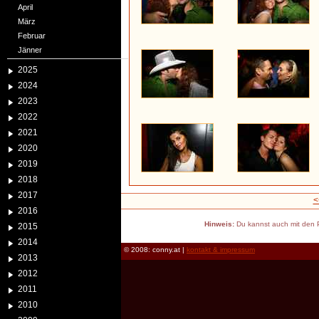
April
März
Februar
Jänner
2025
2024
2023
2022
2021
2020
2019
2018
2017
<
2016
Hinweis:
Du kannst auch mit den P
2015
2014
© 2008: conny.at |
kontakt & impressum
2013
2012
2011
2010