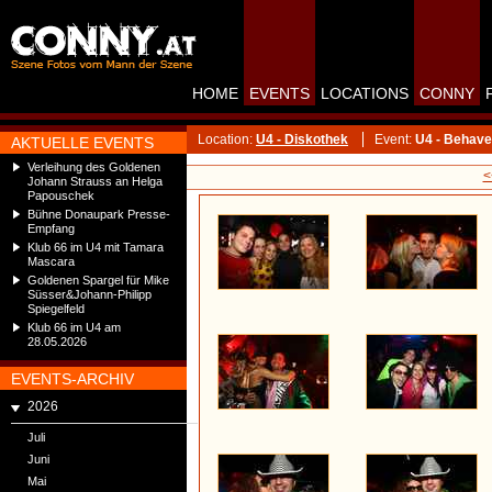
HOME
EVENTS
LOCATIONS
CONNY
Location:
U4 - Diskothek
Event:
U4 - Behave
AKTUELLE EVENTS
Verleihung des Goldenen
<
Johann Strauss an Helga
Papouschek
Bühne Donaupark Presse-
Empfang
Klub 66 im U4 mit Tamara
Mascara
Goldenen Spargel für Mike
Süsser&Johann-Philipp
Spiegelfeld
Klub 66 im U4 am
28.05.2026
EVENTS-ARCHIV
2026
Juli
Juni
Mai