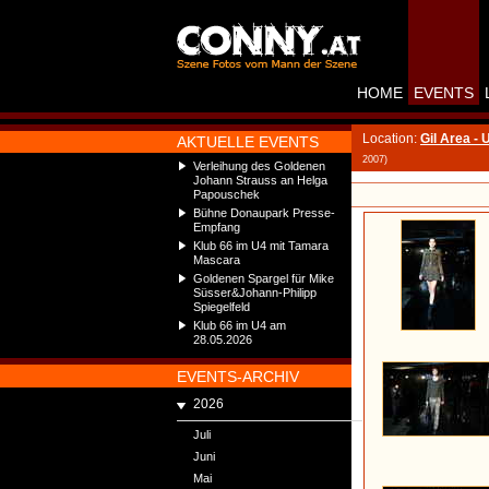
HOME
EVENTS
Location:
Gil Area - 
AKTUELLE EVENTS
2007)
Verleihung des Goldenen
Johann Strauss an Helga
Papouschek
Bühne Donaupark Presse-
Empfang
Klub 66 im U4 mit Tamara
Mascara
Goldenen Spargel für Mike
Süsser&Johann-Philipp
Spiegelfeld
Klub 66 im U4 am
28.05.2026
EVENTS-ARCHIV
2026
Juli
Juni
Mai