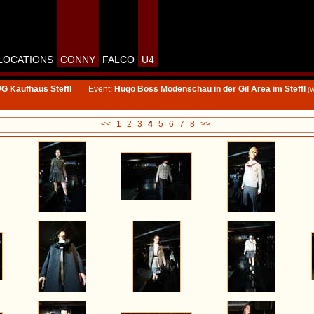
LOCATIONS
CONNY
FALCO
U4
UG Kaufhaus Steffl
Event:
Hugo Boss Modenschau in der Gil Area im Steffl
(
<<
1
2
3
4
5
6
7
8
>>