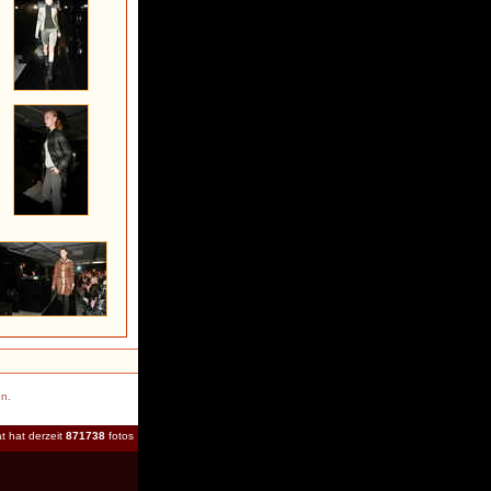
en.
t hat derzeit
871738
fotos