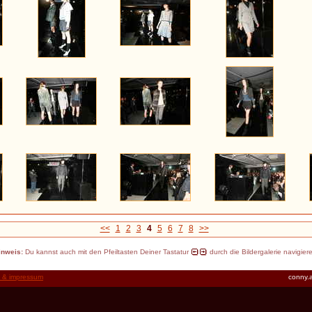
<<
1
2
3
4
5
6
7
8
>>
inweis:
Du kannst auch mit den Pfeiltasten Deiner Tastatur
durch die Bildergalerie navigier
t & impressum
conny.a