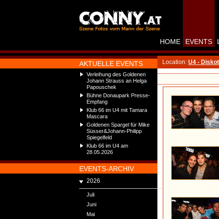
HOME
EVENTS
Location:
U4 - Disko
AKTUELLE EVENTS
Verleihung des Goldenen
Johann Strauss an Helga
Papouschek
Bühne Donaupark Presse-
Empfang
Klub 66 im U4 mit Tamara
Mascara
Goldenen Spargel für Mike
Süsser&Johann-Philipp
Spiegelfeld
Klub 66 im U4 am
28.05.2026
EVENTS-ARCHIV
2026
Juli
Juni
Mai