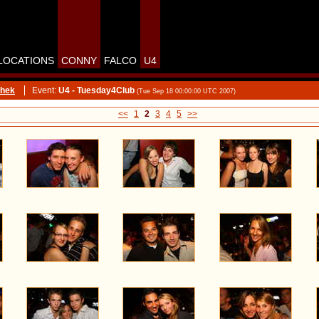
LOCATIONS
CONNY
FALCO
U4
thek
Event:
U4 - Tuesday4Club
(Tue Sep 18 00:00:00 UTC 2007)
<<
1
2
3
4
5
>>