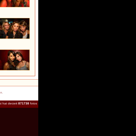
en.
t hat derzeit
871738
fotos