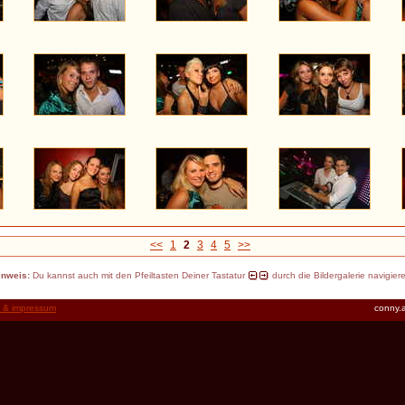
<<
1
2
3
4
5
>>
inweis:
Du kannst auch mit den Pfeiltasten Deiner Tastatur
durch die Bildergalerie navigier
t & impressum
conny.a