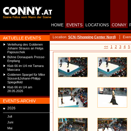
HOME
EVENTS
LOCATIONS
CONNY
Location:
SCN (Shopping Center Nord)
Even
AKTUELLE EVENTS
Verleihung des Goldenen
<<
1
2
3
4
5
Johann Strauss an Helga
Papouschek
Bühne Donaupark Presse-
Empfang
Klub 66 im U4 mit Tamara
Mascara
Goldenen Spargel für Mike
Süsser&Johann-Philipp
Spiegelfeld
Klub 66 im U4 am
28.05.2026
EVENTS-ARCHIV
2026
Juli
Juni
Mai