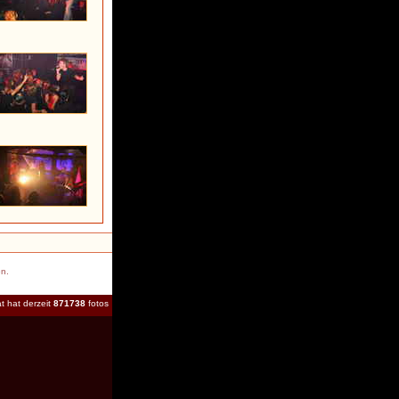
en.
t hat derzeit
871738
fotos