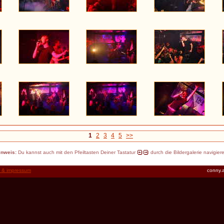
1
2
3
4
5
>>
inweis:
Du kannst auch mit den Pfeiltasten Deiner Tastatur
durch die Bildergalerie navigier
t & impressum
conny.a