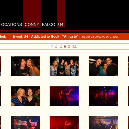
LOCATIONS
CONNY
FALCO
U4
thek
Event:
U4 - Addicted to Rock - "Amasté"
(Thu Oct 04 00:00:00 UTC 2007)
1
2
3
4
5
>>