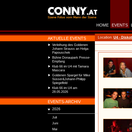
HOME
EVENTS
Location:
U4 - Disko
AKTUELLE EVENTS
Verleihung des Goldenen
Johann Strauss an Helga
Papouschek
Bühne Donaupark Presse-
Empfang
Klub 66 im U4 mit Tamara
Mascara
Goldenen Spargel für Mike
Süsser&Johann-Philipp
Spiegelfeld
Klub 66 im U4 am
28.05.2026
EVENTS-ARCHIV
2026
Juli
Juni
Mai