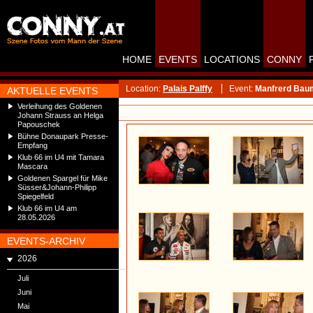
HOME
EVENTS
LOCATIONS
CONNY
Location:
Palais Palffy
Event:
Manfrerd Baum
AKTUELLE EVENTS
Verleihung des Goldenen
Johann Strauss an Helga
Papouschek
Bühne Donaupark Presse-
Empfang
Klub 66 im U4 mit Tamara
Mascara
Goldenen Spargel für Mike
Süsser&Johann-Philipp
Spiegelfeld
Klub 66 im U4 am
28.05.2026
EVENTS-ARCHIV
2026
Juli
Juni
Mai