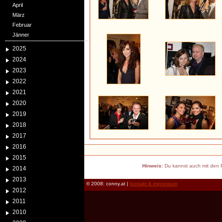
April
März
Februar
Jänner
2025
2024
2023
2022
2021
2020
2019
2018
2017
2016
2015
Hinweis:
Du kannst auch mit den P
2014
2013
© 2008: conny.at |
kontakt & impressum
2012
2011
2010