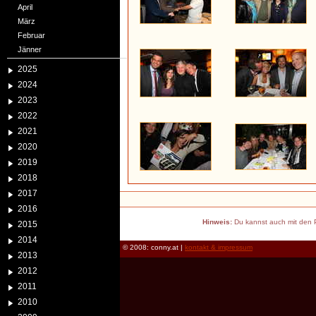
April
März
Februar
Jänner
2025
2024
2023
2022
2021
2020
2019
2018
2017
2016
Hinweis:
Du kannst auch mit den P
2015
2014
© 2008: conny.at |
kontakt & impressum
2013
2012
2011
2010