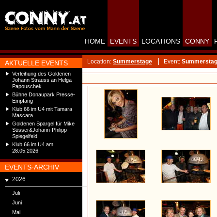
HOME
EVENTS
LOCATIONS
CONNY
Location:
Summerstage
Event:
Summerstag
AKTUELLE EVENTS
Verleihung des Goldenen
Johann Strauss an Helga
Papouschek
Bühne Donaupark Presse-
Empfang
Klub 66 im U4 mit Tamara
Mascara
Goldenen Spargel für Mike
Süsser&Johann-Philipp
Spiegelfeld
Klub 66 im U4 am
28.05.2026
EVENTS-ARCHIV
2026
Juli
Juni
Mai