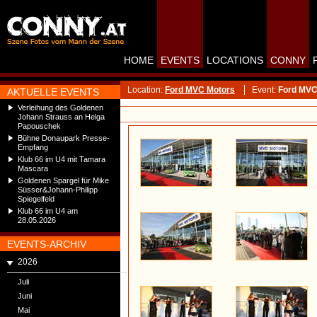
HOME
EVENTS
LOCATIONS
CONNY
Location:
Ford MVC Motors
Event:
Ford MVC 
AKTUELLE EVENTS
Verleihung des Goldenen
Johann Strauss an Helga
Papouschek
Bühne Donaupark Presse-
Empfang
Klub 66 im U4 mit Tamara
Mascara
Goldenen Spargel für Mike
Süsser&Johann-Philipp
Spiegelfeld
Klub 66 im U4 am
28.05.2026
EVENTS-ARCHIV
2026
Juli
Juni
Mai