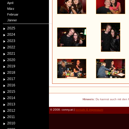
April
März
Februar
Jänner
2025
2024
2023
2022
2021
2020
2019
2018
2017
2016
2015
2014
Hinweis:
Du kannst auch mit den P
2013
© 2008: conny.at |
kontakt & impressum
2012
2011
2010