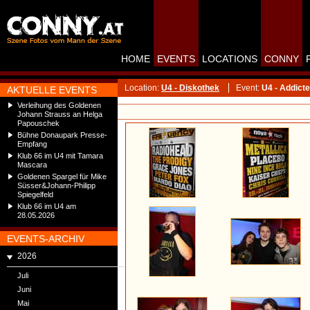
HOME
EVENTS
LOCATIONS
CONNY
Location:
U4 - Diskothek
Event:
U4 - Addicte
AKTUELLE EVENTS
Verleihung des Goldenen
Johann Strauss an Helga
Papouschek
Bühne Donaupark Presse-
Empfang
Klub 66 im U4 mit Tamara
Mascara
Goldenen Spargel für Mike
Süsser&Johann-Philipp
Spiegelfeld
Klub 66 im U4 am
28.05.2026
EVENTS-ARCHIV
2026
Juli
Juni
Mai