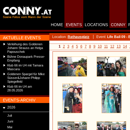
HOME
EVENTS
LOCATIONS
CONNY
Location:
Rathausplatz
Event:
Life Ball 09 
AKTUELLE EVENTS
Verleihung des Goldenen
1
2
3
4
5
6
7
8
9
10
11
12
13
14
Johann Strauss an Helga
Papouschek
Bühne Donaupark Presse-
Empfang
Klub 66 im U4 mit Tamara
Mascara
Goldenen Spargel für Mike
Süsser&Johann-Philipp
Spiegelfeld
Klub 66 im U4 am
28.05.2026
EVENTS-ARCHIV
2026
Juli
Juni
Mai