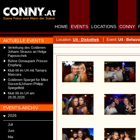
HOME
EVENTS
LOCATIONS
CONNY
Location:
U4 - Diskothek
Event:
U4 - Behav
AKTUELLE EVENTS
Verleihung des Goldenen
Johann Strauss an Helga
Papouschek
Bühne Donaupark Presse-
Empfang
Klub 66 im U4 mit Tamara
Mascara
Goldenen Spargel für Mike
Süsser&Johann-Philipp
Spiegelfeld
Klub 66 im U4 am
28.05.2026
EVENTS-ARCHIV
2026
Juli
Juni
Mai