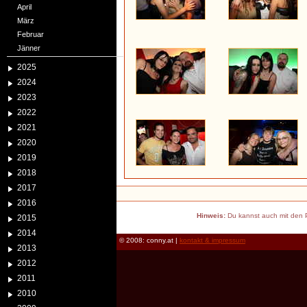
April
März
Februar
Jänner
2025
2024
2023
2022
2021
2020
2019
2018
2017
2016
Hinweis:
Du kannst auch mit den P
2015
2014
© 2008: conny.at |
kontakt & impressum
2013
2012
2011
2010