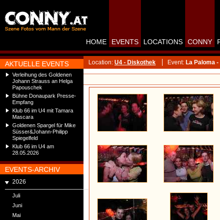
HOME
EVENTS
LOCATIONS
CONNY
Location:
U4 - Diskothek
Event:
La Paloma -
AKTUELLE EVENTS
Verleihung des Goldenen
Johann Strauss an Helga
Papouschek
Bühne Donaupark Presse-
Empfang
Klub 66 im U4 mit Tamara
Mascara
Goldenen Spargel für Mike
Süsser&Johann-Philipp
Spiegelfeld
Klub 66 im U4 am
28.05.2026
EVENTS-ARCHIV
2026
Juli
Juni
Mai