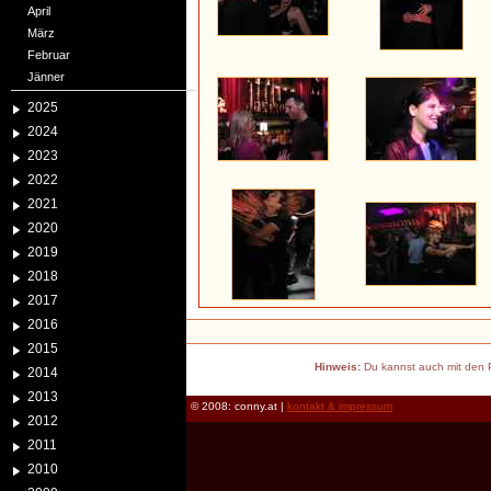
April
März
Februar
Jänner
2025
2024
2023
2022
2021
2020
2019
2018
2017
2016
2015
Hinweis:
Du kannst auch mit den P
2014
2013
© 2008: conny.at |
kontakt & impressum
2012
2011
2010