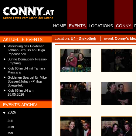
HOME
EVENTS
LOCATIONS
CONNY
Location:
U4 - Diskothek
Event:
Conny's Ide
AKTUELLE EVENTS
Verleihung des Goldenen
Johann Strauss an Helga
Papouschek
Bühne Donaupark Presse-
Empfang
Klub 66 im U4 mit Tamara
Mascara
Goldenen Spargel für Mike
Süsser&Johann-Philipp
Spiegelfeld
Klub 66 im U4 am
28.05.2026
EVENTS-ARCHIV
2026
Juli
Juni
Mai