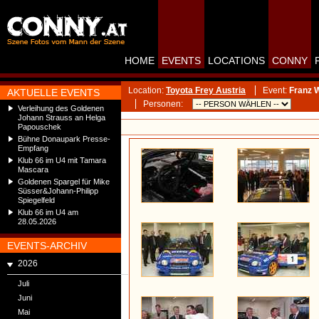
HOME
EVENTS
LOCATIONS
CONNY
Location:
Toyota Frey Austria
Event:
Franz 
AKTUELLE EVENTS
Personen:
Verleihung des Goldenen
Johann Strauss an Helga
Papouschek
Bühne Donaupark Presse-
Empfang
Klub 66 im U4 mit Tamara
Mascara
Goldenen Spargel für Mike
Süsser&Johann-Philipp
Spiegelfeld
Klub 66 im U4 am
28.05.2026
EVENTS-ARCHIV
2026
Juli
Juni
Mai