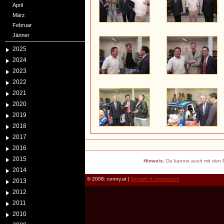
April
März
Februar
Jänner
2025
2024
2023
2022
2021
2020
2019
2018
2017
2016
2015
Hinweis:
Du kannst auch mit den P
2014
© 2008: conny.at |
kontakt & impressum
2013
2012
2011
2010