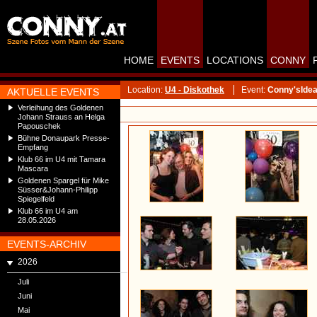
HOME
EVENTS
LOCATIONS
CONNY
Location:
U4 - Diskothek
Event:
Conny'sIdeal
AKTUELLE EVENTS
Verleihung des Goldenen
Johann Strauss an Helga
Papouschek
Bühne Donaupark Presse-
Empfang
Klub 66 im U4 mit Tamara
Mascara
Goldenen Spargel für Mike
Süsser&Johann-Philipp
Spiegelfeld
Klub 66 im U4 am
28.05.2026
EVENTS-ARCHIV
2026
Juli
Juni
Mai