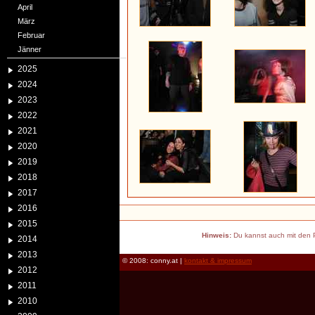
April
März
Februar
Jänner
2025
2024
2023
2022
2021
2020
2019
2018
2017
2016
2015
Hinweis:
Du kannst auch mit den P
2014
2013
© 2008: conny.at |
kontakt & impressum
2012
2011
2010