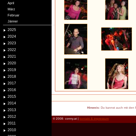
April
März
Februar
Jänner
2025
2024
2023
2022
2021
2020
2019
2018
2017
2016
2015
2014
Hinweis:
Du kannst auch mit den P
2013
2012
© 2008: conny.at |
kontakt & impressum
2011
2010