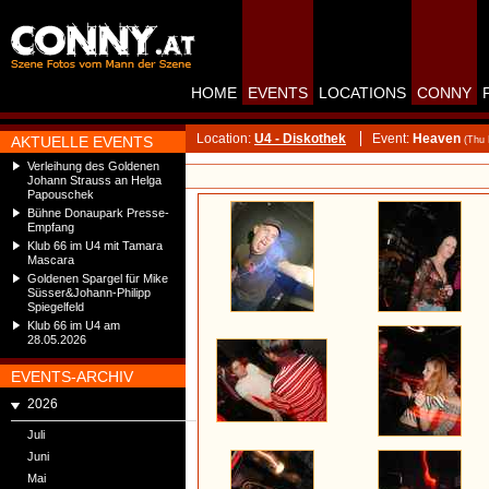
HOME
EVENTS
LOCATIONS
CONNY
Location:
U4 - Diskothek
Event:
Heaven
AKTUELLE EVENTS
(Thu
Verleihung des Goldenen
Johann Strauss an Helga
Papouschek
Bühne Donaupark Presse-
Empfang
Klub 66 im U4 mit Tamara
Mascara
Goldenen Spargel für Mike
Süsser&Johann-Philipp
Spiegelfeld
Klub 66 im U4 am
28.05.2026
EVENTS-ARCHIV
2026
Juli
Juni
Mai